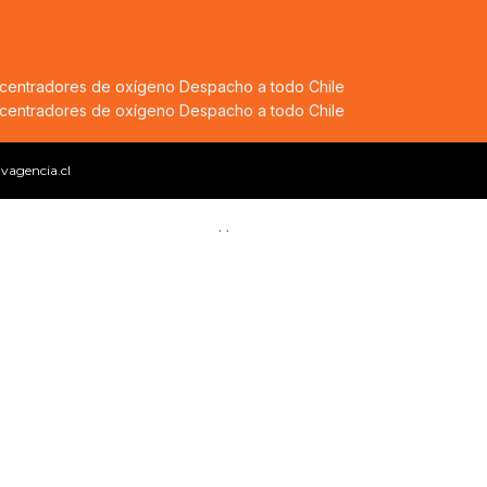
ncentradores de oxígeno
Despacho a todo Chile
ncentradores de oxígeno
Despacho a todo Chile
ivagencia.cl
LLamar
Casa
Tienda
Carro