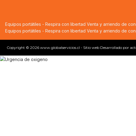
Equipos portátiles - Respira con libertad
Venta y arriendo de co
Equipos portátiles - Respira con libertad
Venta y arriendo de co
Copyright © 2026 www.globalservicios.cl - Sitio web Desarrollado por act
¿Tienes una urgencia de oxígeno?
Urgencias de oxígeno Medico
Llegamos en 40 minutos - Atención 24/7
Búsqueda