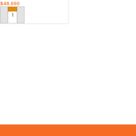
$
48.990
AÑADIR AL CARRITO