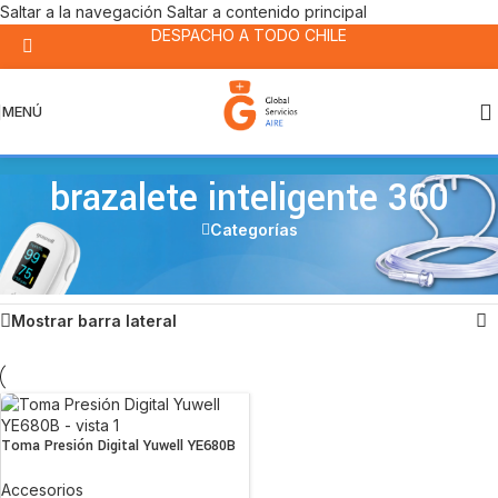
Saltar a la navegación
Saltar a contenido principal
DESPACHO A TODO CHILE
MENÚ
brazalete inteligente 360
Categorías
Inicio
/
Productos etiquetados “brazalete inteligente 360”
Mostrando el único resultado
Mostrar barra lateral
Toma Presión Digital Yuwell YE680B
Accesorios