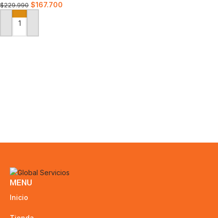
$
167.700
$
229.990
AÑADIR AL CARRITO
MENU
Inicio
Tienda