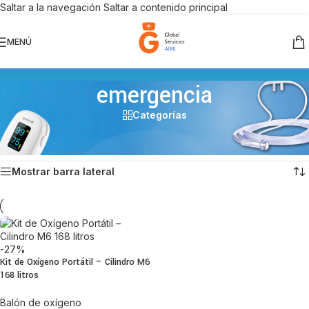
Saltar a la navegación
Saltar a contenido principal
DESPACHO A TODO CHILE
MENÚ
emergencia
Categorías
Inicio
/
Productos etiquetados “emergencia”
Mostrando el único resultado
Mostrar barra lateral
-27%
Kit de Oxígeno Portátil – Cilindro M6
168 litros
Balón de oxígeno