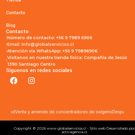
Contacto
Blog
Contacto
Número de contacto: +56 9 7989 6906
Email: info@globalservicios.cl
Atención vía WhatsApp: +56 9 79896906
Visitanos en nuestra tienda fisica: Compañía de Jesús
1390 Santiago Centro
Siguenos en redes sociales
ibertad
Venta y arriendo de concentradores de oxígeno
Despacho a 
Copyright © 2026 www.globalservicios.cl - Sitio web Desarrollado por
activagencia.cl