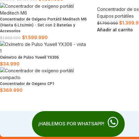
Concentrador de o
Equipos portátiles
Concentrador de Oxígeno Portátil Meditech M6
$
1.399.
$
1.799.990
(Hasta 6 Lts/min) - Set con 2 Baterías y
Añadir al carrito
Accesorios
$
1.599.990
$
1.899.990
Oxímetro de Pulso Yuwell YX306
$
34.990
Concentrador de Oxigeno CP1
$
369.990
¡HABLEMOS POR WHATSAPP!