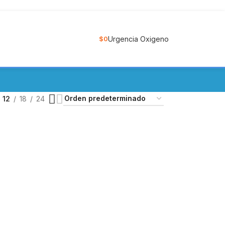
Urgencia Oxigeno
$
0
CONCENTRADOR DE OXIGENO
11 Productos
12
18
24