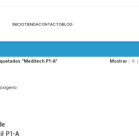
DESPACHO A TODO CHILE
INICIO
TIENDA
CONTACTO
BLOG
BALÓN DE OXÍGENO
2 Productos
iquetados “Meditech P1-A”
Mostrar
9
de
il P1-A