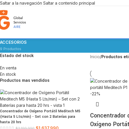
Saltar a la navegación
Saltar a contenido principal
Meditech P1-A
CPAP Y TERAPIA DEL SUEÑO
1 Producto
ACCESORIOS
9 Productos
Estado del stock
Inicio
/
Productos et
En venta
En stock
Productos mas vendidos
-22%
Concentrador de Oxígeno Portátil Meditech M5
Concentrador 
(Hasta 5 Lts/min) - Set con 2 Baterías para
hasta 20 hrs
Oxígeno Portát
$
1.637.990
$
2.199.990