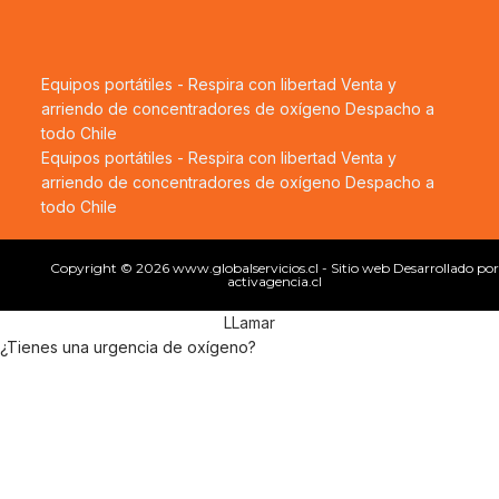
Equipos portátiles - Respira con libertad
Venta y
arriendo de concentradores de oxígeno
Despacho a
todo Chile
Equipos portátiles - Respira con libertad
Venta y
arriendo de concentradores de oxígeno
Despacho a
todo Chile
Copyright © 2026 www.globalservicios.cl - Sitio web Desarrollado por
activagencia.cl
LLamar
¿Tienes una urgencia de oxígeno?
Urgencias de oxígeno Medico
Llegamos en 40 minutos - Atención 24/7
Casa